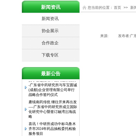
中药研究所联合健乐计划、李
惠东教授 携手广东珠江频道，
新闻资讯
您当前的位置：
首页
>>
新
推出三款药食同源袋泡茶
新闻资讯
关于推荐申报2025年广东省科
学技术奖的公示
协会展示
关于推荐申报2024年度广东省
农业技术推广奖的公示（第一
来源:
|
发布者:
广
批）
合作政企
广东省中药研究所圆满完成乌
鲁木齐市2024年药品抽检委托
下载专区
检验服务
药食同源产业如何创新转型并
加速国际化发展研讨会
最新公告
携手奋进推动中医大健康发展-
-广东省中药研究所与车宝圆诚
(成都)企业管理有限公司举行
战略合作签约仪式
赓续南药传统 继往开来再出发
----广东省中药研究所成立国际
化研究中心暨签订融湾岀海战
略
喜讯！中研所成功中标乌鲁木
齐市2024年药品抽检委托检验
服务项目