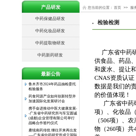
产品研发
您当前的位置：
首页
>>
服
中药保健品研发
检验检测
三伏将至，养生正当时 广东省
中药研究所联合健乐计划、李
中药化妆品研发
惠东教授 携手广东珠江频道，
推出三款药食同源袋泡茶
中药提取物研发
关于推荐申报2025年广东省科
广东省中药
学技术奖的公示
中药新药研发
关于推荐申报2024年度广东省
供食品、药品
农业技术推广奖的公示（第一
和废水、提让和
批）
最新公告
广东省中药研究所圆满完成乌
CNAS资质认
鲁木齐市2024年药品抽检委托
数据是我们的
检验服务
药食同源产业如何创新转型并
的价值体现
！
加速国际化发展研讨会
广东省中药研
携手奋进推动中医大健康发展-
-广东省中药研究所与车宝圆诚
项）、化妆品（
(成都)企业管理有限公司举行
（506项）、
战略合作签约仪式
赓续南药传统 继往开来再出发
物（260项）
----广东省中药研究所成立国际